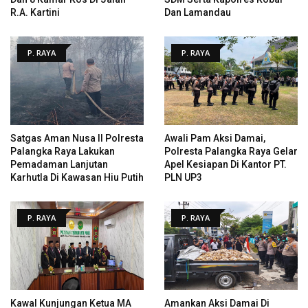
R.A. Kartini
Dan Lamandau
P. RAYA
P. RAYA
Satgas Aman Nusa II Polresta
Awali Pam Aksi Damai,
Palangka Raya Lakukan
Polresta Palangka Raya Gelar
Pemadaman Lanjutan
Apel Kesiapan Di Kantor PT.
Karhutla Di Kawasan Hiu Putih
PLN UP3
P. RAYA
P. RAYA
Kawal Kunjungan Ketua MA
Amankan Aksi Damai Di