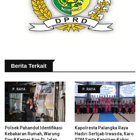
Berita Terkait
P. RAYA
P. RAYA
Polsek Pahandut Identifikasi
Kapolresta Palangka Raya
Kebakaran Rumah, Warung
Hadiri Sertijab Irwasda, Karo
Dan 8 Kamar Kos Di Jalan
SDM Serta Kapolres Kobar