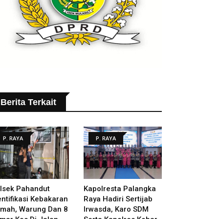
Berita Terkait
P. RAYA
P. RAYA
lsek Pahandut
Kapolresta Palangka
entifikasi Kebakaran
Raya Hadiri Sertijab
mah, Warung Dan 8
Irwasda, Karo SDM