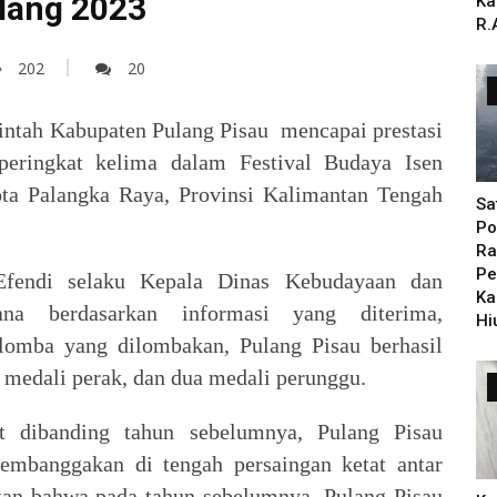
ulang 2023
Ka
R.
202
20
intah Kabupaten Pulang Pisau mencapai prestasi
ringkat kelima dalam Festival Budaya Isen
ta Palangka Raya, Provinsi Kalimantan Tengah
Sa
Po
Ra
Pe
fendi selaku Kepala Dinas Kebudayaan dan
Ka
ana berdasarkan informasi yang diterima,
Hi
omba yang dilombakan, Pulang Pisau berhasil
medali perak, dan dua medali perunggu.
at dibanding tahun sebelumnya, Pulang Pisau
embanggakan di tengah persaingan ketat antar
kan bahwa pada tahun sebelumnya, Pulang Pisau