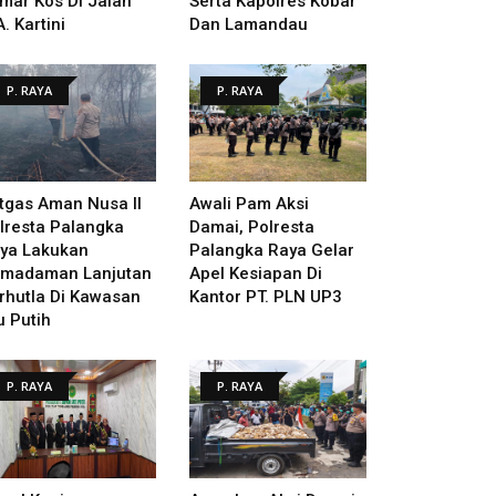
mar Kos Di Jalan
Serta Kapolres Kobar
A. Kartini
Dan Lamandau
P. RAYA
P. RAYA
tgas Aman Nusa II
Awali Pam Aksi
lresta Palangka
Damai, Polresta
ya Lakukan
Palangka Raya Gelar
madaman Lanjutan
Apel Kesiapan Di
rhutla Di Kawasan
Kantor PT. PLN UP3
u Putih
P. RAYA
P. RAYA