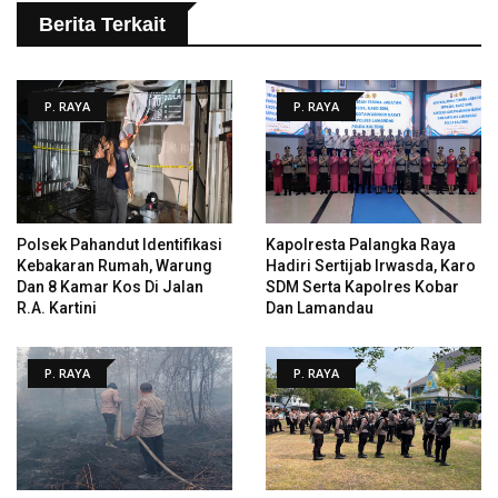
Berita Terkait
P. RAYA
P. RAYA
Polsek Pahandut Identifikasi
Kapolresta Palangka Raya
Kebakaran Rumah, Warung
Hadiri Sertijab Irwasda, Karo
Dan 8 Kamar Kos Di Jalan
SDM Serta Kapolres Kobar
R.A. Kartini
Dan Lamandau
P. RAYA
P. RAYA