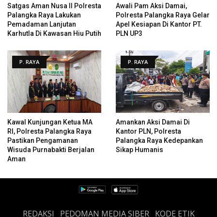
Satgas Aman Nusa II Polresta
Awali Pam Aksi Damai,
Palangka Raya Lakukan
Polresta Palangka Raya Gelar
Pemadaman Lanjutan
Apel Kesiapan Di Kantor PT.
Karhutla Di Kawasan Hiu Putih
PLN UP3
P. RAYA
P. RAYA
Kawal Kunjungan Ketua MA
Amankan Aksi Damai Di
RI, Polresta Palangka Raya
Kantor PLN, Polresta
Pastikan Pengamanan
Palangka Raya Kedepankan
Wisuda Purnabakti Berjalan
Sikap Humanis
Aman
REDAKSI
PEDOMAN MEDIA SIBER
KODE ETIK