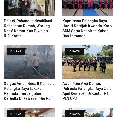
Polsek Pahandut Identifikasi
Kapolresta Palangka Raya
Kebakaran Rumah, Warung
Hadiri Sertijab Irwasda, Karo
Dan 8 Kamar Kos Di Jalan
SDM Serta Kapolres Kobar
R.A. Kartini
Dan Lamandau
P. RAYA
P. RAYA
Satgas Aman Nusa II Polresta
Awali Pam Aksi Damai,
Palangka Raya Lakukan
Polresta Palangka Raya Gelar
Pemadaman Lanjutan
Apel Kesiapan Di Kantor PT.
Karhutla Di Kawasan Hiu Putih
PLN UP3
P. RAYA
P. RAYA