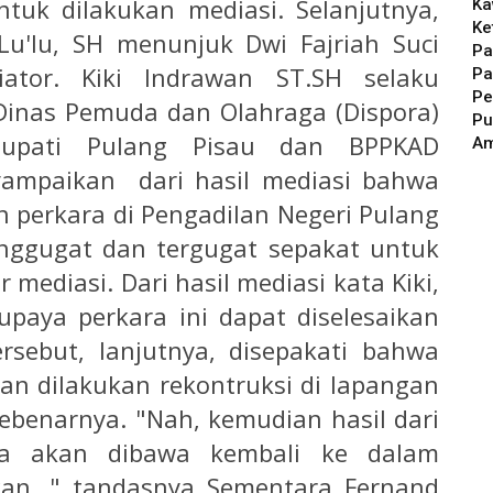
tuk dilakukan mediasi. Selanjutnya,
Ka
Ke
Lu'lu, SH menunjuk Dwi Fajriah Suci
Pa
ator. Kiki Indrawan ST.SH selaku
Pa
Pe
Dinas Pemuda dan Olahraga (Dispora)
Pu
Bupati Pulang Pisau dan BPPKAD
A
ampaikan dari hasil mediasi bahwa
n perkara di Pengadilan Negeri Pulang
enggugat dan tergugat sepakat untuk
mediasi. Dari hasil mediasi kata Kiki,
paya perkara ini dapat diselesaikan
rsebut, lanjutnya, disepakati bahwa
kan dilakukan rekontruksi di lapangan
benarnya. "Nah, kemudian hasil dari
nya akan dibawa kembali ke dalam
an, " tandasnya Sementara Fernand