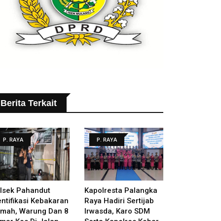
Berita Terkait
P. RAYA
P. RAYA
lsek Pahandut
Kapolresta Palangka
entifikasi Kebakaran
Raya Hadiri Sertijab
mah, Warung Dan 8
Irwasda, Karo SDM