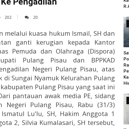
 Ke Pengadilan
Ka
R.
202
20
n melalui kuasa hukum Ismail, SH dan
tan ganti kerugian kepada Kantor
nas Pemuda dan Olahraga (Dispora)
Sa
Bupati Pulang Pisau dan BPPKAD
Po
Ra
ngadilan Negeri Pulang Pisau, atas
Pe
ak di Sungai Nyamuk Kelurahan Pulang
Ka
Hi
 kabupaten Pulang Pisau yang saat ini
Dari pantauan awak media PE, sidang
n Negeri Pulang Pisau, Rabu (31/3)
 Ismatul Lu'lu, SH, Hakim Anggota 1
ota 2, Silvia Kumalasari, SH tersebut,