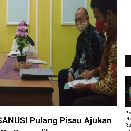
Po
SANUSI Pulang Pisau Ajukan
Id
Ru