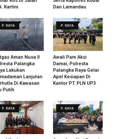
mar Kos Di Jalan
Serta Kapolres Kobar
A. Kartini
Dan Lamandau
P. RAYA
P. RAYA
tgas Aman Nusa II
Awali Pam Aksi
lresta Palangka
Damai, Polresta
ya Lakukan
Palangka Raya Gelar
madaman Lanjutan
Apel Kesiapan Di
rhutla Di Kawasan
Kantor PT. PLN UP3
u Putih
P. RAYA
P. RAYA