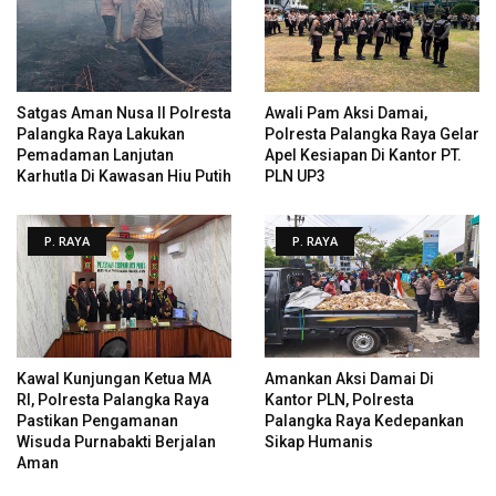
Satgas Aman Nusa II Polresta
Awali Pam Aksi Damai,
Palangka Raya Lakukan
Polresta Palangka Raya Gelar
Pemadaman Lanjutan
Apel Kesiapan Di Kantor PT.
Karhutla Di Kawasan Hiu Putih
PLN UP3
P. RAYA
P. RAYA
Kawal Kunjungan Ketua MA
Amankan Aksi Damai Di
RI, Polresta Palangka Raya
Kantor PLN, Polresta
Pastikan Pengamanan
Palangka Raya Kedepankan
Wisuda Purnabakti Berjalan
Sikap Humanis
Aman