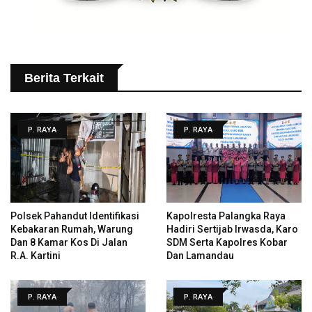
Berita Terkait
P. RAYA
P. RAYA
Polsek Pahandut Identifikasi
Kapolresta Palangka Raya
Kebakaran Rumah, Warung
Hadiri Sertijab Irwasda, Karo
Dan 8 Kamar Kos Di Jalan
SDM Serta Kapolres Kobar
R.A. Kartini
Dan Lamandau
P. RAYA
P. RAYA