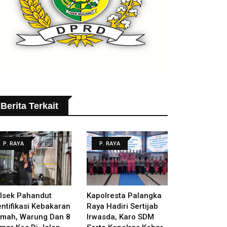
Berita Terkait
P. RAYA
P. RAYA
lsek Pahandut
Kapolresta Palangka
entifikasi Kebakaran
Raya Hadiri Sertijab
mah, Warung Dan 8
Irwasda, Karo SDM