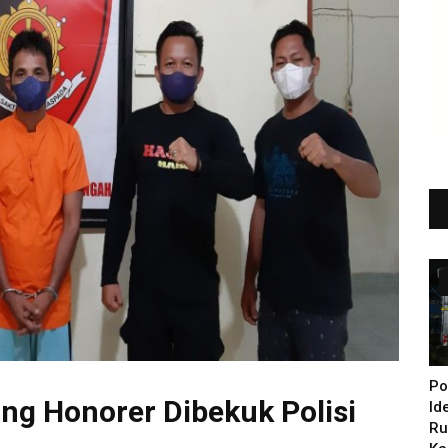
Po
ng Honorer Dibekuk Polisi
Id
Ru