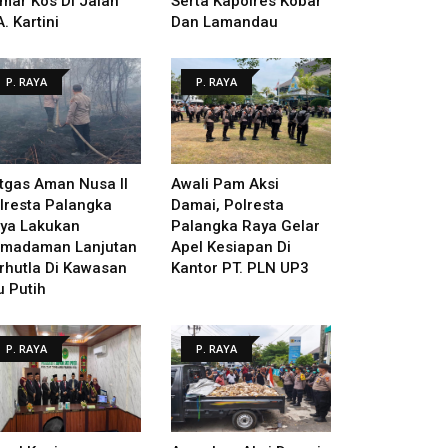
mar Kos Di Jalan
Serta Kapolres Kobar
A. Kartini
Dan Lamandau
P. RAYA
P. RAYA
tgas Aman Nusa II
Awali Pam Aksi
lresta Palangka
Damai, Polresta
ya Lakukan
Palangka Raya Gelar
madaman Lanjutan
Apel Kesiapan Di
rhutla Di Kawasan
Kantor PT. PLN UP3
u Putih
P. RAYA
P. RAYA