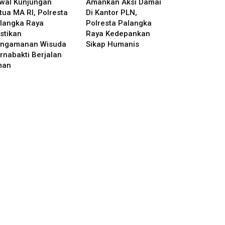
wal Kunjungan
Amankan Aksi Damai
tua MA RI, Polresta
Di Kantor PLN,
langka Raya
Polresta Palangka
stikan
Raya Kedepankan
ngamanan Wisuda
Sikap Humanis
rnabakti Berjalan
man