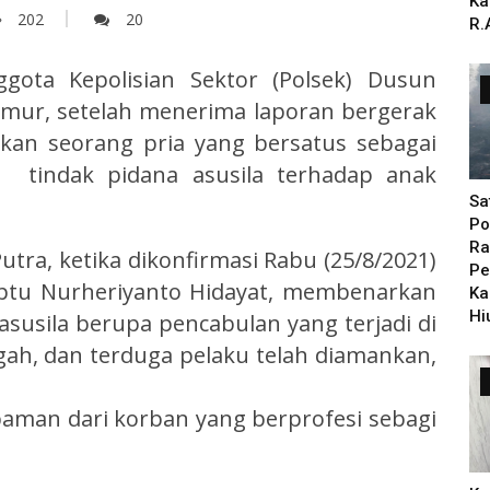
Ka
202
20
R.
ggota Kepolisian Sektor (Polsek) Dusun
Timur, setelah menerima laporan bergerak
n seorang pria yang bersatus sebagai
 tindak pidana asusila terhadap anak
Sa
Po
Ra
tra, ketika dikonfirmasi Rabu (25/8/2021)
Pe
Iptu Nurheriyanto Hidayat, membenarkan
Ka
Hi
asusila berupa pencabulan yang terjadi di
ah, dan terduga pelaku telah diamankan,
paman dari korban yang berprofesi sebagi