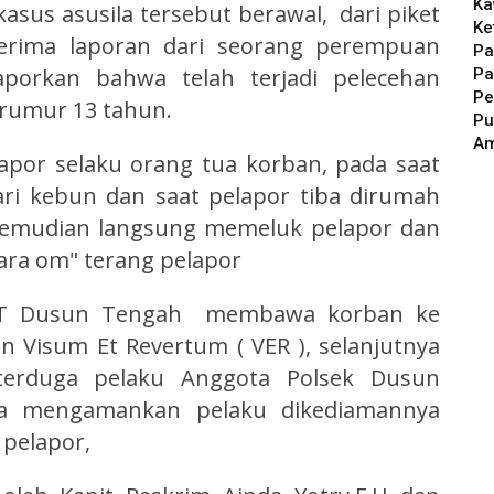
Ka
sus asusila tersebut berawal, dari piket
Ke
rima laporan dari seorang perempuan
Pa
aporkan bahwa telah terjadi pelecehan
Pa
Pe
erumur 13 tahun.
Pu
A
apor selaku orang tua korban, pada saat
ari kebun dan saat pelapor tiba dirumah
 kemudian langsung memeluk pelapor dan
ara om" terang pelapor
SPKT Dusun Tengah membawa korban ke
Visum Et Revertum ( VER ), selanjutnya
 terduga pelaku Anggota Polsek Dusun
a mengamankan pelaku dikediamannya
 pelapor,