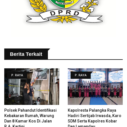
Berita Terkait
P. RAYA
P. RAYA
Polsek Pahandut Identifikasi
Kapolresta Palangka Raya
Kebakaran Rumah, Warung
Hadiri Sertijab Irwasda, Karo
Dan 8 Kamar Kos Di Jalan
SDM Serta Kapolres Kobar
R.A. Kartini
Dan Lamandau