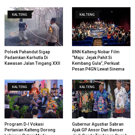
KALTENG
KALTENG
Polsek Pahandut Sigap
BNN Kalteng Nobar Film
Padamkan Karhutla Di
“Maju: Jejak Pahit Si
Kawasan Jalan Tingang XXII
Kembang Gula”, Perkuat
Pesan P4GN Lewat Sinema
KALTENG
KALTENG
Program D-I Vokasi
Gubernur Agustiar Sabran
Pertanian Kalteng Dorong
Ajak GP Ansor Dan Banser