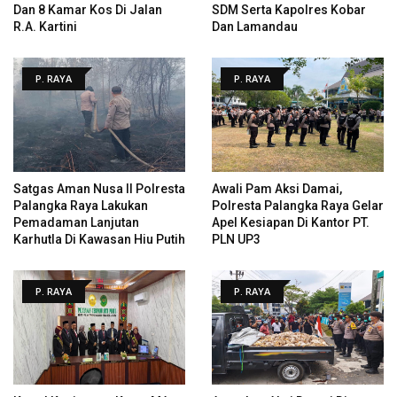
Dan 8 Kamar Kos Di Jalan
SDM Serta Kapolres Kobar
R.A. Kartini
Dan Lamandau
P. RAYA
P. RAYA
Satgas Aman Nusa II Polresta
Awali Pam Aksi Damai,
Palangka Raya Lakukan
Polresta Palangka Raya Gelar
Pemadaman Lanjutan
Apel Kesiapan Di Kantor PT.
Karhutla Di Kawasan Hiu Putih
PLN UP3
P. RAYA
P. RAYA