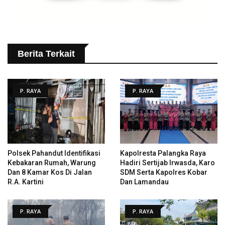
Berita Terkait
P. RAYA
P. RAYA
Polsek Pahandut Identifikasi
Kapolresta Palangka Raya
Kebakaran Rumah, Warung
Hadiri Sertijab Irwasda, Karo
Dan 8 Kamar Kos Di Jalan
SDM Serta Kapolres Kobar
R.A. Kartini
Dan Lamandau
P. RAYA
P. RAYA