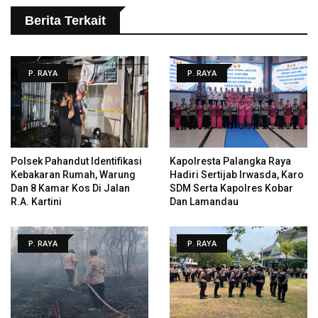
Berita Terkait
P. RAYA
P. RAYA
Polsek Pahandut Identifikasi
Kapolresta Palangka Raya
Kebakaran Rumah, Warung
Hadiri Sertijab Irwasda, Karo
Dan 8 Kamar Kos Di Jalan
SDM Serta Kapolres Kobar
R.A. Kartini
Dan Lamandau
P. RAYA
P. RAYA