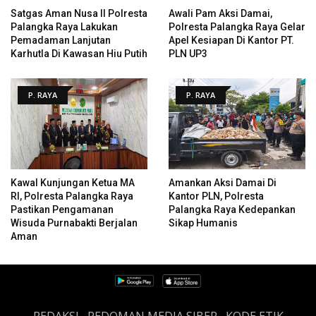
Satgas Aman Nusa II Polresta
Awali Pam Aksi Damai,
Palangka Raya Lakukan
Polresta Palangka Raya Gelar
Pemadaman Lanjutan
Apel Kesiapan Di Kantor PT.
Karhutla Di Kawasan Hiu Putih
PLN UP3
P. RAYA
P. RAYA
Kawal Kunjungan Ketua MA
Amankan Aksi Damai Di
RI, Polresta Palangka Raya
Kantor PLN, Polresta
Pastikan Pengamanan
Palangka Raya Kedepankan
Wisuda Purnabakti Berjalan
Sikap Humanis
Aman
REDAKSI
PEDOMAN MEDIA SIBER
KODE ETIK