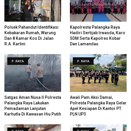
Polsek Pahandut Identifikasi
Kapolresta Palangka Raya
Kebakaran Rumah, Warung
Hadiri Sertijab Irwasda, Karo
Dan 8 Kamar Kos Di Jalan
SDM Serta Kapolres Kobar
R.A. Kartini
Dan Lamandau
P. RAYA
P. RAYA
Satgas Aman Nusa II Polresta
Awali Pam Aksi Damai,
Palangka Raya Lakukan
Polresta Palangka Raya Gelar
Pemadaman Lanjutan
Apel Kesiapan Di Kantor PT.
Karhutla Di Kawasan Hiu Putih
PLN UP3