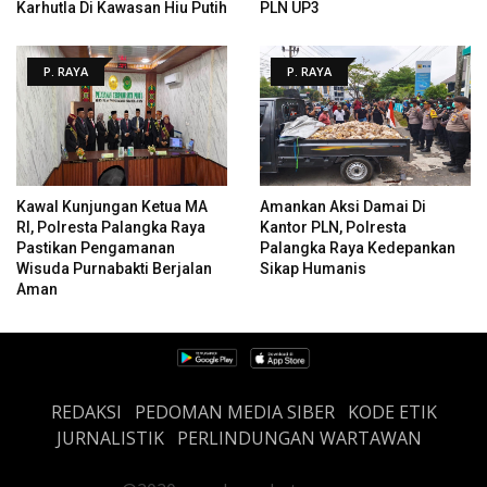
Karhutla Di Kawasan Hiu Putih
PLN UP3
P. RAYA
P. RAYA
Kawal Kunjungan Ketua MA
Amankan Aksi Damai Di
RI, Polresta Palangka Raya
Kantor PLN, Polresta
Pastikan Pengamanan
Palangka Raya Kedepankan
Wisuda Purnabakti Berjalan
Sikap Humanis
Aman
REDAKSI
PEDOMAN MEDIA SIBER
KODE ETIK
JURNALISTIK
PERLINDUNGAN WARTAWAN