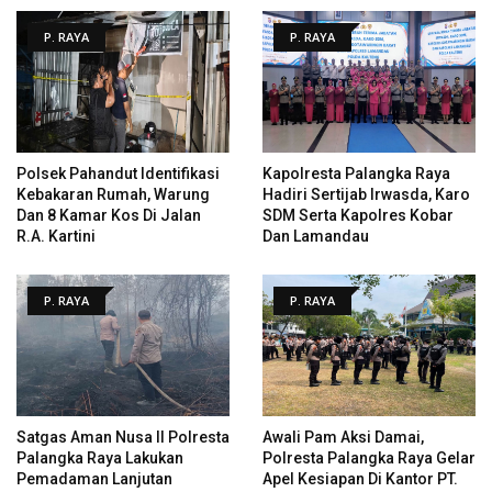
P. RAYA
P. RAYA
Polsek Pahandut Identifikasi
Kapolresta Palangka Raya
Kebakaran Rumah, Warung
Hadiri Sertijab Irwasda, Karo
Dan 8 Kamar Kos Di Jalan
SDM Serta Kapolres Kobar
R.A. Kartini
Dan Lamandau
P. RAYA
P. RAYA
Satgas Aman Nusa II Polresta
Awali Pam Aksi Damai,
Palangka Raya Lakukan
Polresta Palangka Raya Gelar
Pemadaman Lanjutan
Apel Kesiapan Di Kantor PT.