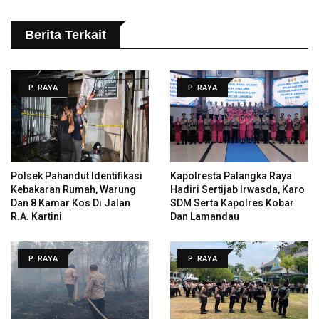
Berita Terkait
P. RAYA
P. RAYA
Polsek Pahandut Identifikasi
Kapolresta Palangka Raya
Kebakaran Rumah, Warung
Hadiri Sertijab Irwasda, Karo
Dan 8 Kamar Kos Di Jalan
SDM Serta Kapolres Kobar
R.A. Kartini
Dan Lamandau
P. RAYA
P. RAYA