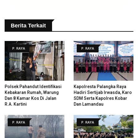
Berita Terkait
P. RAYA
P. RAYA
Polsek Pahandut Identifikasi
Kapolresta Palangka Raya
Kebakaran Rumah, Warung
Hadiri Sertijab Irwasda, Karo
Dan 8 Kamar Kos Di Jalan
SDM Serta Kapolres Kobar
R.A. Kartini
Dan Lamandau
P. RAYA
P. RAYA