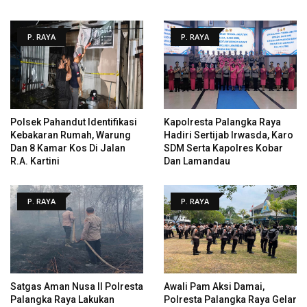
P. RAYA
P. RAYA
Polsek Pahandut Identifikasi
Kapolresta Palangka Raya
Kebakaran Rumah, Warung
Hadiri Sertijab Irwasda, Karo
Dan 8 Kamar Kos Di Jalan
SDM Serta Kapolres Kobar
R.A. Kartini
Dan Lamandau
P. RAYA
P. RAYA
Satgas Aman Nusa II Polresta
Awali Pam Aksi Damai,
Palangka Raya Lakukan
Polresta Palangka Raya Gelar