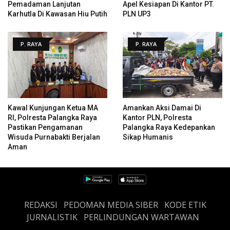
Pemadaman Lanjutan
Apel Kesiapan Di Kantor PT.
Karhutla Di Kawasan Hiu Putih
PLN UP3
P. RAYA
P. RAYA
Kawal Kunjungan Ketua MA
Amankan Aksi Damai Di
RI, Polresta Palangka Raya
Kantor PLN, Polresta
Pastikan Pengamanan
Palangka Raya Kedepankan
Wisuda Purnabakti Berjalan
Sikap Humanis
Aman
REDAKSI
PEDOMAN MEDIA SIBER
KODE ETIK
JURNALISTIK
PERLINDUNGAN WARTAWAN