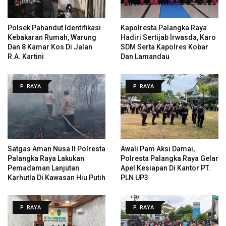
Polsek Pahandut Identifikasi
Kapolresta Palangka Raya
Kebakaran Rumah, Warung
Hadiri Sertijab Irwasda, Karo
Dan 8 Kamar Kos Di Jalan
SDM Serta Kapolres Kobar
R.A. Kartini
Dan Lamandau
P. RAYA
P. RAYA
Satgas Aman Nusa II Polresta
Awali Pam Aksi Damai,
Palangka Raya Lakukan
Polresta Palangka Raya Gelar
Pemadaman Lanjutan
Apel Kesiapan Di Kantor PT.
Karhutla Di Kawasan Hiu Putih
PLN UP3
P. RAYA
P. RAYA