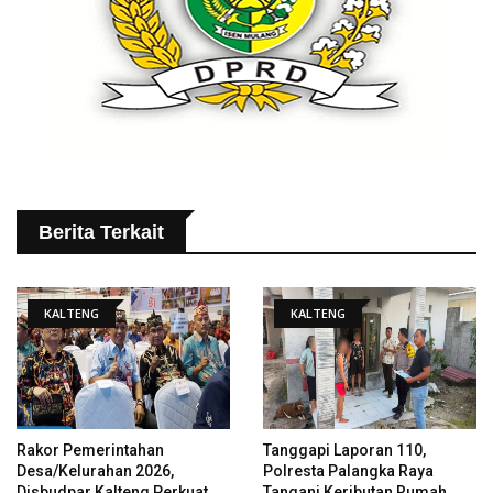
Berita Terkait
KALTENG
KALTENG
Rakor Pemerintahan
Tanggapi Laporan 110,
Desa/Kelurahan 2026,
Polresta Palangka Raya
Disbudpar Kalteng Perkuat
Tangani Keributan Rumah