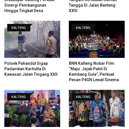
Sinergi Pembangunan
Tangga Di Jalan Banteng
Hingga Tingkat Desa
XXIII
KALTENG
KALTENG
Polsek Pahandut Sigap
BNN Kalteng Nobar Film
Padamkan Karhutla Di
“Maju: Jejak Pahit Si
Kawasan Jalan Tingang XXII
Kembang Gula”, Perkuat
Pesan P4GN Lewat Sinema
KALTENG
KALTENG