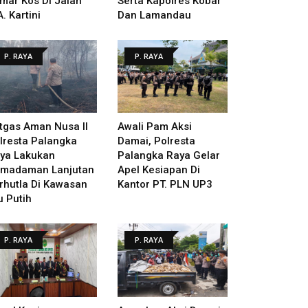
mar Kos Di Jalan
Serta Kapolres Kobar
A. Kartini
Dan Lamandau
P. RAYA
P. RAYA
tgas Aman Nusa II
Awali Pam Aksi
lresta Palangka
Damai, Polresta
ya Lakukan
Palangka Raya Gelar
madaman Lanjutan
Apel Kesiapan Di
rhutla Di Kawasan
Kantor PT. PLN UP3
u Putih
P. RAYA
P. RAYA