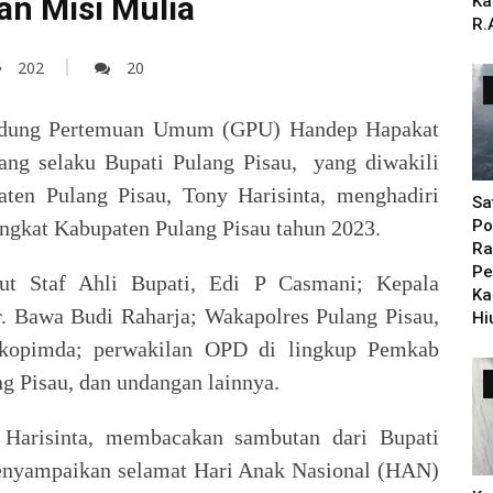
n Misi Mulia
Ka
R.
202
20
Gedung Pertemuan Umum (GPU) Handep Hapakat
ang selaku Bupati Pulang Pisau, yang diwakili
aten Pulang Pisau, Tony Harisinta, menghadiri
Sa
ngkat Kabupaten Pulang Pisau tahun 2023.
Po
Ra
Pe
but Staf Ahli Bupati, Edi P Casmani; Kepala
Ka
 Bawa Budi Raharja; Wakapolres Pulang Pisau,
Hi
rkopimda; perwakilan OPD di lingkup Pemkab
g Pisau, dan undangan lainnya.
 Harisinta, membacakan sambutan dari Bupati
menyampaikan selamat Hari Anak Nasional (HAN)