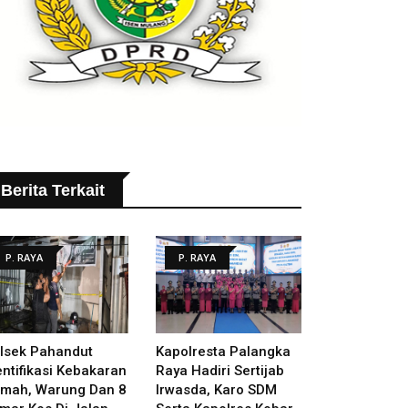
Berita Terkait
P. RAYA
P. RAYA
lsek Pahandut
Kapolresta Palangka
entifikasi Kebakaran
Raya Hadiri Sertijab
mah, Warung Dan 8
Irwasda, Karo SDM