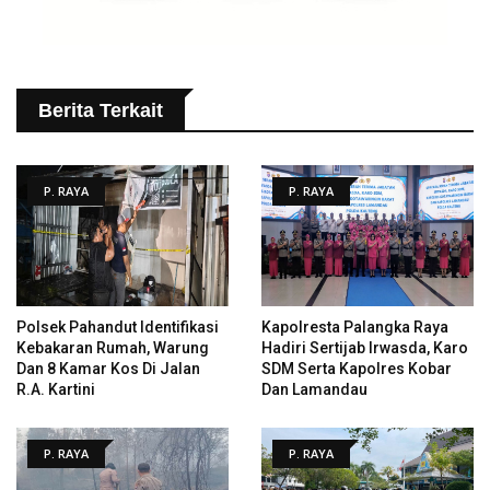
Berita Terkait
P. RAYA
P. RAYA
Polsek Pahandut Identifikasi
Kapolresta Palangka Raya
Kebakaran Rumah, Warung
Hadiri Sertijab Irwasda, Karo
Dan 8 Kamar Kos Di Jalan
SDM Serta Kapolres Kobar
R.A. Kartini
Dan Lamandau
P. RAYA
P. RAYA