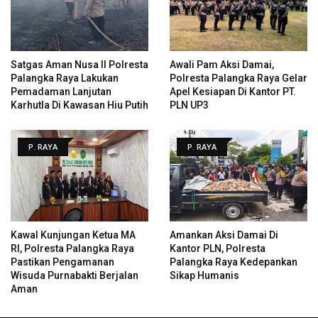
Satgas Aman Nusa II Polresta
Awali Pam Aksi Damai,
Palangka Raya Lakukan
Polresta Palangka Raya Gelar
Pemadaman Lanjutan
Apel Kesiapan Di Kantor PT.
Karhutla Di Kawasan Hiu Putih
PLN UP3
P. RAYA
P. RAYA
Kawal Kunjungan Ketua MA
Amankan Aksi Damai Di
RI, Polresta Palangka Raya
Kantor PLN, Polresta
Pastikan Pengamanan
Palangka Raya Kedepankan
Wisuda Purnabakti Berjalan
Sikap Humanis
Aman