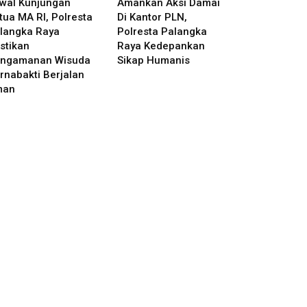
wal Kunjungan
Amankan Aksi Damai
tua MA RI, Polresta
Di Kantor PLN,
langka Raya
Polresta Palangka
stikan
Raya Kedepankan
ngamanan Wisuda
Sikap Humanis
rnabakti Berjalan
man