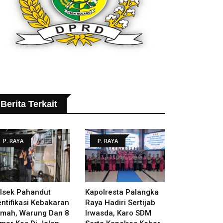
Berita Terkait
P. RAYA
P. RAYA
lsek Pahandut
Kapolresta Palangka
entifikasi Kebakaran
Raya Hadiri Sertijab
mah, Warung Dan 8
Irwasda, Karo SDM