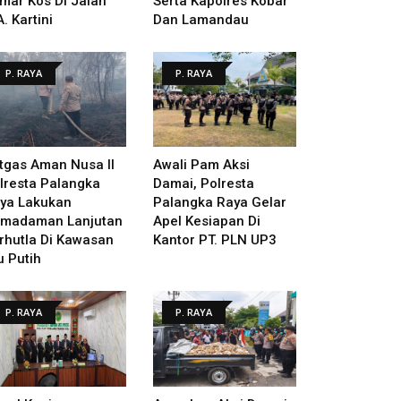
mar Kos Di Jalan
Serta Kapolres Kobar
A. Kartini
Dan Lamandau
P. RAYA
P. RAYA
tgas Aman Nusa II
Awali Pam Aksi
lresta Palangka
Damai, Polresta
ya Lakukan
Palangka Raya Gelar
madaman Lanjutan
Apel Kesiapan Di
rhutla Di Kawasan
Kantor PT. PLN UP3
u Putih
P. RAYA
P. RAYA