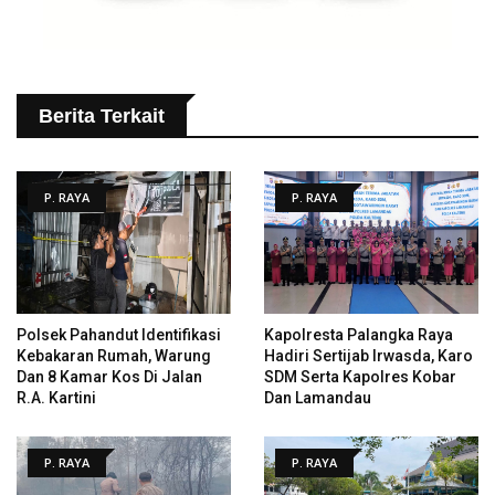
Berita Terkait
P. RAYA
P. RAYA
Polsek Pahandut Identifikasi
Kapolresta Palangka Raya
Kebakaran Rumah, Warung
Hadiri Sertijab Irwasda, Karo
Dan 8 Kamar Kos Di Jalan
SDM Serta Kapolres Kobar
R.A. Kartini
Dan Lamandau
P. RAYA
P. RAYA