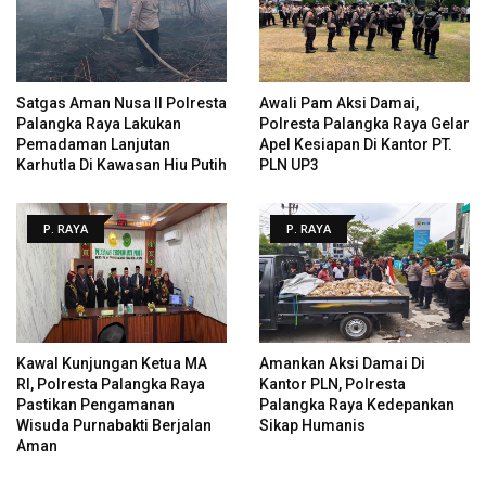
Satgas Aman Nusa II Polresta
Awali Pam Aksi Damai,
Palangka Raya Lakukan
Polresta Palangka Raya Gelar
Pemadaman Lanjutan
Apel Kesiapan Di Kantor PT.
Karhutla Di Kawasan Hiu Putih
PLN UP3
P. RAYA
P. RAYA
Kawal Kunjungan Ketua MA
Amankan Aksi Damai Di
RI, Polresta Palangka Raya
Kantor PLN, Polresta
Pastikan Pengamanan
Palangka Raya Kedepankan
Wisuda Purnabakti Berjalan
Sikap Humanis
Aman