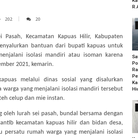
Ka
R.
202
20
 Pasah, Kecamatan Kapuas Hilir, Kabupaten
menyalurkan bantuan dari bupati kapuas untuk
enjalani isolasi mandiri atau isoman karena
Sa
Po
ember 2021, kemarin.
Ra
Pe
puas melalui dinas sosial yang disalurkan
Ka
 warga yang menjalani isolasi mandiri tersebut
Hi
 teh celup dan mie instan.
g oleh lurah sei pasah, bundal bersama dengan
antib kecamatan kapuas hilir dan bidan desa,
u persatu rumah warga yang menjalani isolasi