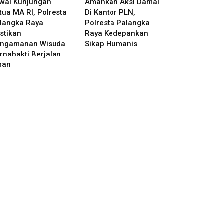
wal Kunjungan
Amankan Aksi Damai
tua MA RI, Polresta
Di Kantor PLN,
langka Raya
Polresta Palangka
stikan
Raya Kedepankan
ngamanan Wisuda
Sikap Humanis
rnabakti Berjalan
man