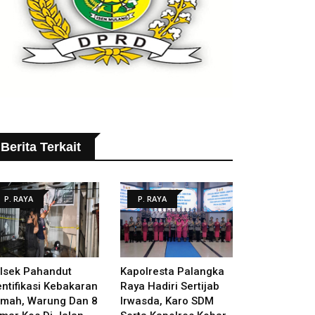
Berita Terkait
P. RAYA
P. RAYA
lsek Pahandut
Kapolresta Palangka
entifikasi Kebakaran
Raya Hadiri Sertijab
mah, Warung Dan 8
Irwasda, Karo SDM