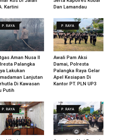
mar Kos Di Jalan
Serta Kapolres Kobar
A. Kartini
Dan Lamandau
P. RAYA
P. RAYA
tgas Aman Nusa II
Awali Pam Aksi
lresta Palangka
Damai, Polresta
ya Lakukan
Palangka Raya Gelar
madaman Lanjutan
Apel Kesiapan Di
rhutla Di Kawasan
Kantor PT. PLN UP3
u Putih
P. RAYA
P. RAYA