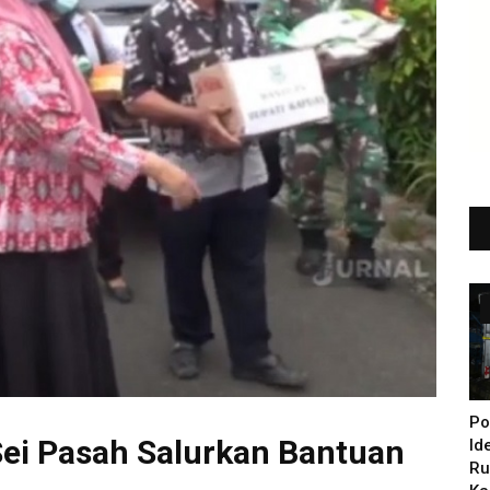
Po
ei Pasah Salurkan Bantuan
Id
Ru