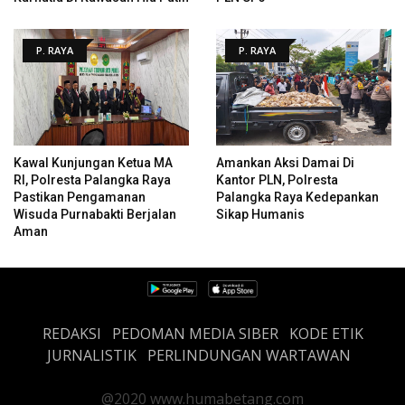
P. RAYA
P. RAYA
Kawal Kunjungan Ketua MA
Amankan Aksi Damai Di
RI, Polresta Palangka Raya
Kantor PLN, Polresta
Pastikan Pengamanan
Palangka Raya Kedepankan
Wisuda Purnabakti Berjalan
Sikap Humanis
Aman
REDAKSI
PEDOMAN MEDIA SIBER
KODE ETIK
JURNALISTIK
PERLINDUNGAN WARTAWAN
@2020 www.humabetang.com