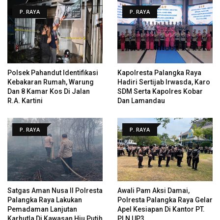
P. RAYA
P. RAYA
Polsek Pahandut Identifikasi
Kapolresta Palangka Raya
Kebakaran Rumah, Warung
Hadiri Sertijab Irwasda, Karo
Dan 8 Kamar Kos Di Jalan
SDM Serta Kapolres Kobar
R.A. Kartini
Dan Lamandau
P. RAYA
P. RAYA
Satgas Aman Nusa II Polresta
Awali Pam Aksi Damai,
Palangka Raya Lakukan
Polresta Palangka Raya Gelar
Pemadaman Lanjutan
Apel Kesiapan Di Kantor PT.
Karhutla Di Kawasan Hiu Putih
PLN UP3