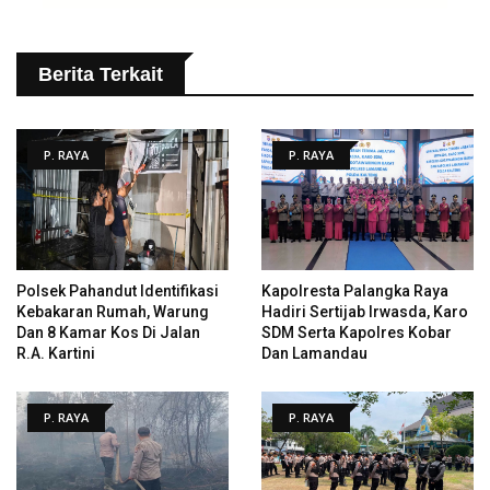
Berita Terkait
P. RAYA
P. RAYA
Polsek Pahandut Identifikasi
Kapolresta Palangka Raya
Kebakaran Rumah, Warung
Hadiri Sertijab Irwasda, Karo
Dan 8 Kamar Kos Di Jalan
SDM Serta Kapolres Kobar
R.A. Kartini
Dan Lamandau
P. RAYA
P. RAYA