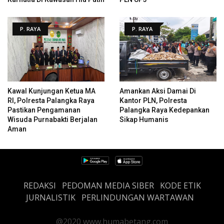
P. RAYA
P. RAYA
Kawal Kunjungan Ketua MA
Amankan Aksi Damai Di
RI, Polresta Palangka Raya
Kantor PLN, Polresta
Pastikan Pengamanan
Palangka Raya Kedepankan
Wisuda Purnabakti Berjalan
Sikap Humanis
Aman
REDAKSI
PEDOMAN MEDIA SIBER
KODE ETIK
JURNALISTIK
PERLINDUNGAN WARTAWAN
@2020 www.humabetang.com