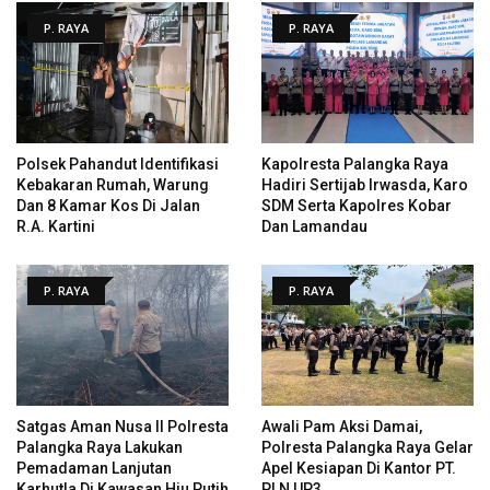
P. RAYA
P. RAYA
Polsek Pahandut Identifikasi
Kapolresta Palangka Raya
Kebakaran Rumah, Warung
Hadiri Sertijab Irwasda, Karo
Dan 8 Kamar Kos Di Jalan
SDM Serta Kapolres Kobar
R.A. Kartini
Dan Lamandau
P. RAYA
P. RAYA
Satgas Aman Nusa II Polresta
Awali Pam Aksi Damai,
Palangka Raya Lakukan
Polresta Palangka Raya Gelar
Pemadaman Lanjutan
Apel Kesiapan Di Kantor PT.
Karhutla Di Kawasan Hiu Putih
PLN UP3