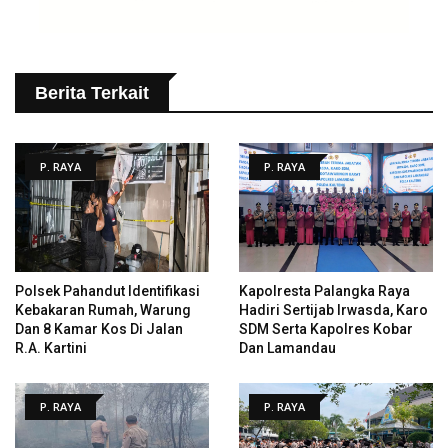
Berita Terkait
P. RAYA
P. RAYA
Polsek Pahandut Identifikasi
Kapolresta Palangka Raya
Kebakaran Rumah, Warung
Hadiri Sertijab Irwasda, Karo
Dan 8 Kamar Kos Di Jalan
SDM Serta Kapolres Kobar
R.A. Kartini
Dan Lamandau
P. RAYA
P. RAYA