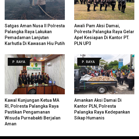
Satgas Aman Nusa II Polresta
Awali Pam Aksi Damai,
Palangka Raya Lakukan
Polresta Palangka Raya Gelar
Pemadaman Lanjutan
Apel Kesiapan Di Kantor PT.
Karhutla Di Kawasan Hiu Putih
PLN UP3
P. RAYA
P. RAYA
Kawal Kunjungan Ketua MA
Amankan Aksi Damai Di
RI, Polresta Palangka Raya
Kantor PLN, Polresta
Pastikan Pengamanan
Palangka Raya Kedepankan
Wisuda Purnabakti Berjalan
Sikap Humanis
Aman