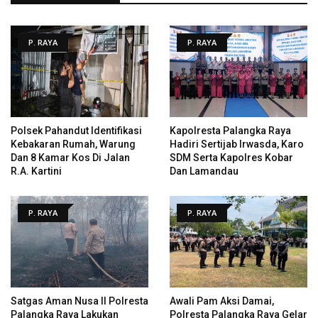
P. RAYA
P. RAYA
Polsek Pahandut Identifikasi
Kapolresta Palangka Raya
Kebakaran Rumah, Warung
Hadiri Sertijab Irwasda, Karo
Dan 8 Kamar Kos Di Jalan
SDM Serta Kapolres Kobar
R.A. Kartini
Dan Lamandau
P. RAYA
P. RAYA
Satgas Aman Nusa II Polresta
Awali Pam Aksi Damai,
Palangka Raya Lakukan
Polresta Palangka Raya Gelar