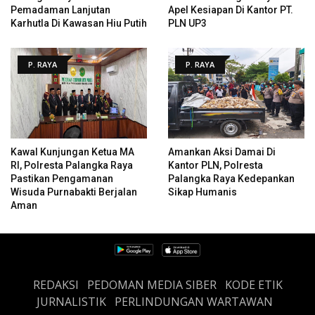
Pemadaman Lanjutan
Apel Kesiapan Di Kantor PT.
Karhutla Di Kawasan Hiu Putih
PLN UP3
P. RAYA
P. RAYA
Kawal Kunjungan Ketua MA
Amankan Aksi Damai Di
RI, Polresta Palangka Raya
Kantor PLN, Polresta
Pastikan Pengamanan
Palangka Raya Kedepankan
Wisuda Purnabakti Berjalan
Sikap Humanis
Aman
REDAKSI
PEDOMAN MEDIA SIBER
KODE ETIK
JURNALISTIK
PERLINDUNGAN WARTAWAN