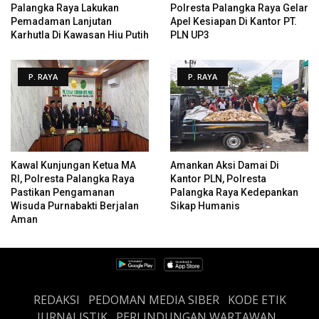
Palangka Raya Lakukan
Polresta Palangka Raya Gelar
Pemadaman Lanjutan
Apel Kesiapan Di Kantor PT.
Karhutla Di Kawasan Hiu Putih
PLN UP3
P. RAYA
P. RAYA
Kawal Kunjungan Ketua MA
Amankan Aksi Damai Di
RI, Polresta Palangka Raya
Kantor PLN, Polresta
Pastikan Pengamanan
Palangka Raya Kedepankan
Wisuda Purnabakti Berjalan
Sikap Humanis
Aman
REDAKSI
PEDOMAN MEDIA SIBER
KODE ETIK
JURNALISTIK
PERLINDUNGAN WARTAWAN