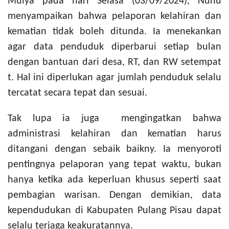
Mulya pada
hari
Selasa (
0
3/
0
9
/2024
), Nunu
menyampaikan bahwa pelaporan kelahiran dan
kematian tidak boleh ditunda. Ia menekankan
agar data penduduk diperbarui setiap bulan
dengan bantuan dari desa, RT, dan RW
setempat
t
. Hal ini diperlukan agar jumlah penduduk selalu
tercatat secara tepat dan sesuai.
Tak lupa ia juga
mengingatkan bahwa
administrasi kelahiran dan kematian harus
ditangani dengan
se
baik
baikny
. Ia menyoroti
pentingnya pelaporan yang tepat waktu, bukan
hanya ketika ada keperluan khusus seperti
saat
pembagian warisan. Dengan demikian, data
kependudukan di Kabupaten Pulang Pisau dapat
selalu terjaga keakuratannya.