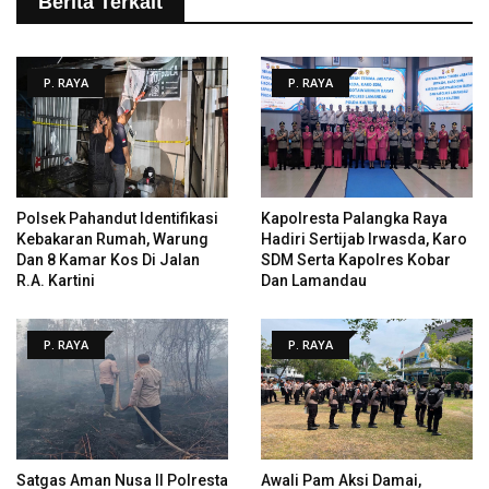
Berita Terkait
P. RAYA
P. RAYA
Polsek Pahandut Identifikasi
Kapolresta Palangka Raya
Kebakaran Rumah, Warung
Hadiri Sertijab Irwasda, Karo
Dan 8 Kamar Kos Di Jalan
SDM Serta Kapolres Kobar
R.A. Kartini
Dan Lamandau
P. RAYA
P. RAYA
Satgas Aman Nusa II Polresta
Awali Pam Aksi Damai,