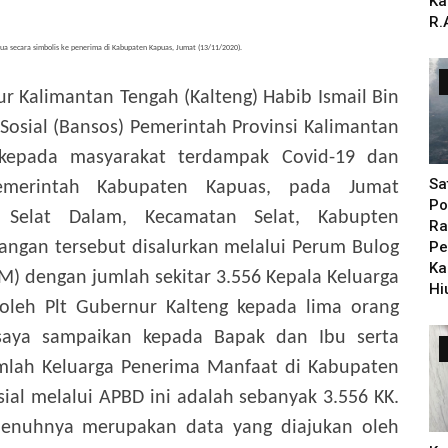
Ka
R.
a secara simbolis ke penerima di Kabupaten Kapuas, Jumat (13/11/2020).
ur Kalimantan Tengah (Kalteng) Habib Ismail Bin
osial (Bansos) Pemerintah Provinsi Kalimantan
 kepada masyarakat terdampak Covid-19 dan
Sa
emerintah Kabupaten Kapuas, pada Jumat
Po
n Selat Dalam, Kecamatan Selat, Kabupten
Ra
ngan tersebut disalurkan melalui Perum Bulog
Pe
Ka
) dengan jumlah sekitar 3.556 Kepala Keluarga
Hi
 oleh Plt Gubernur Kalteng kepada lima orang
 saya sampaikan kepada Bapak dan Ibu serta
umlah Keluarga Penerima Manfaat di Kabupaten
al melalui APBD ini adalah sebanyak 3.556 KK.
epenuhnya merupakan data yang diajukan oleh