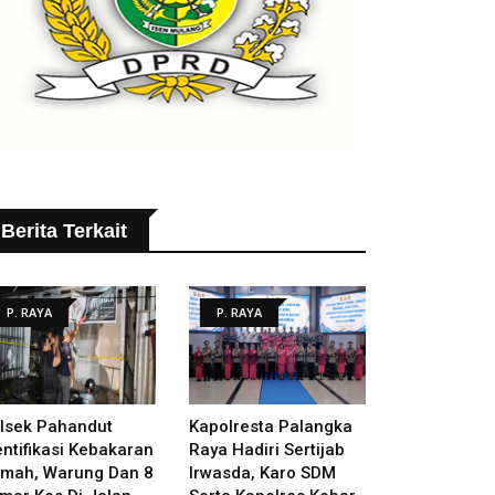
Berita Terkait
P. RAYA
P. RAYA
lsek Pahandut
Kapolresta Palangka
entifikasi Kebakaran
Raya Hadiri Sertijab
mah, Warung Dan 8
Irwasda, Karo SDM