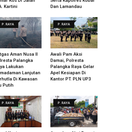
mar Kos Di Jalan
Serta Kapolres Kobar
A. Kartini
Dan Lamandau
P. RAYA
P. RAYA
tgas Aman Nusa II
Awali Pam Aksi
lresta Palangka
Damai, Polresta
ya Lakukan
Palangka Raya Gelar
madaman Lanjutan
Apel Kesiapan Di
rhutla Di Kawasan
Kantor PT. PLN UP3
u Putih
P. RAYA
P. RAYA