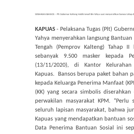
SERAHKAN BANSOS – Plt Gubernur Kalteng Habib Ismail Bin Yahya saat menyerahkan bansos tahap du
KAPUAS
- Pelaksana Tugas (Plt) Gubern
Yahya menyerahkan langsung Bantuan S
Tengah (Pemprov Kalteng) Tahap II
sebanyak 9.500 masker kepada P
(13/11/2020), di Kantor Keluraha
Kapuas.
Bansos berupa paket bahan pa
kepada Keluarga Penerima Manfaat (KPM
(KK) yang secara simbolis diserahkan
perwakilan masyarakat KPM.
“Perlu
seluruh lapisan masyarakat, bahwa j
Kapuas yang mendapatkan bantuan sosi
Data Penerima Bantuan Sosial ini s