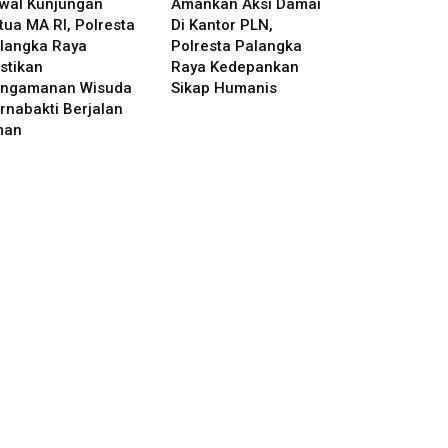
wal Kunjungan
Amankan Aksi Damai
tua MA RI, Polresta
Di Kantor PLN,
langka Raya
Polresta Palangka
stikan
Raya Kedepankan
ngamanan Wisuda
Sikap Humanis
rnabakti Berjalan
man