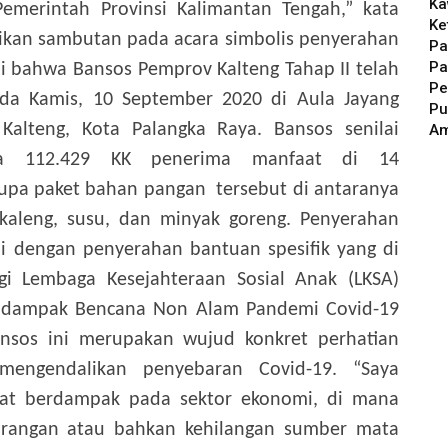
Ka
emerintah Provinsi Kalimantan Tengah,” kata
Ke
ikan sambutan pada acara simbolis penyerahan
Pa
Pa
i bahwa Bansos Pemprov Kalteng Tahap II telah
Pe
ada Kamis, 10 September 2020 di Aula Jayang
Pu
Kalteng, Kota Palangka Raya. Bansos senilai
A
pada 112.429 KK penerima manfaat di 14
rupa paket bahan pangan tersebut di antaranya
n kaleng, susu, dan minyak goreng.
Penyerahan
ai dengan penyerahan bantuan spesifik yang di
i Lembaga Kesejahteraan Sosial Anak (LKSA)
 dampak Bencana Non Alam Pandemi Covid-19
nsos ini merupakan wujud konkret perhatian
 mengendalikan penyebaran Covid-19.
“Saya
gat berdampak pada sektor ekonomi, di mana
rangan atau bahkan kehilangan sumber mata