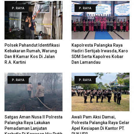
P. RAYA
P. RAYA
Polsek Pahandut Identifikasi
Kapolresta Palangka Raya
Kebakaran Rumah, Warung
Hadiri Sertijab Irwasda, Karo
Dan 8 Kamar Kos Di Jalan
SDM Serta Kapolres Kobar
R.A. Kartini
Dan Lamandau
P. RAYA
P. RAYA
Satgas Aman Nusa II Polresta
Awali Pam Aksi Damai,
Palangka Raya Lakukan
Polresta Palangka Raya Gelar
Pemadaman Lanjutan
Apel Kesiapan Di Kantor PT.
Karhutla Di Kawasan Hiu Putih
PLN UP3