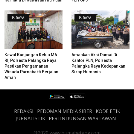
P. RAYA
P. RAYA
Kawal Kunjungan Ketua MA
Amankan Aksi Damai Di
RI, Polresta Palangka Raya
Kantor PLN, Polresta
Pastikan Pengamanan
Palangka Raya Kedepankan
Wisuda Purnabakti Berjalan
Sikap Humanis
Aman
REDAKSI
PEDOMAN MEDIA SIBER
KODE ETIK
JURNALISTIK
PERLINDUNGAN WARTAWAN
@2020 www.humabetang.com