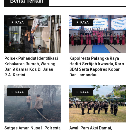
Berita Terkait
P. RAYA
P. RAYA
Polsek Pahandut Identifikasi
Kapolresta Palangka Raya
Kebakaran Rumah, Warung
Hadiri Sertijab Irwasda, Karo
Dan 8 Kamar Kos Di Jalan
SDM Serta Kapolres Kobar
R.A. Kartini
Dan Lamandau
P. RAYA
P. RAYA
Satgas Aman Nusa II Polresta
Awali Pam Aksi Damai,