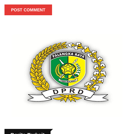
POST COMMENT