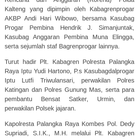
Kalteng yang dipimpin oleh Kabagrenprogar
AKBP Andi Hari Wibowo, bersama Kasubag
Progar Pembina Hendrik J. Simanjuntak,
Kasubag Anggaran Pembina Muna Elingga,
serta sejumlah staf Bagrenprogar lainnya.
Turut hadir Plt. Kabagren Polresta Palangka
Raya Iptu Yudi Hartono, P.s Kasubagdalprogar
Iptu Lutfi Triwulansari, perwakilan Polres
Katingan dan Polres Gunung Mas, serta para
pembantu Bensat Satker, Urmin, dan
perwakilan Polsek jajaran.
Kapolresta Palangka Raya Kombes Pol. Dedy
Supriadi, S.I.K., M.H. melalui Plt. Kabagren