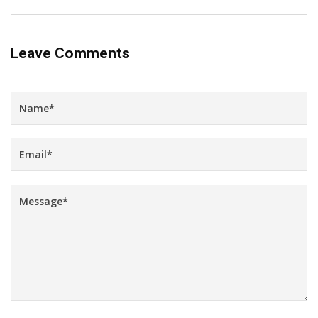
Leave Comments