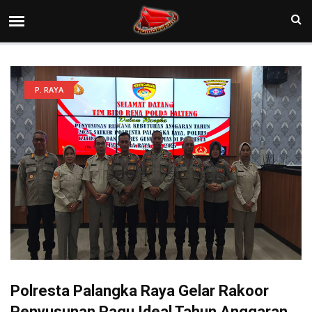
P. RAYA
Polresta Palangka Raya Gelar Rakoor
Penyusunan Pagu Ideal Tahun Anggaran