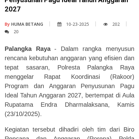
2027
By
HUMA BETANG
10-23-2025
202
20
Palangka Raya
- Dalam rangka menyusun
rencana kebutuhan anggaran yang efisien dan
tepat sasaran, Polresta Palangka Raya
menggelar Rapat Koordinasi (Rakoor)
Program dan Anggaran Penyusunan Pagu
Ideal Tahun Anggaran 2027, bertempat di Aula
Rupatama Endra Dharmalaksana, Kamis
(23/10/2025).
Kegiatan tersebut dihadiri oleh tim dari Biro
Rencana dan Anggaran (Rorena) Polda