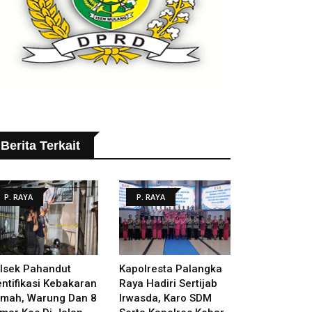
Berita Terkait
P. RAYA
P. RAYA
lsek Pahandut
Kapolresta Palangka
entifikasi Kebakaran
Raya Hadiri Sertijab
mah, Warung Dan 8
Irwasda, Karo SDM