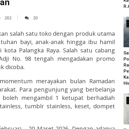
ian
Ka
R.
202
20
an salah satu toko dengan produk utama
tuhan bayi, anak-anak hingga ibu hamil
i kota Palangka Raya. Salah satu cabang
Sa
h Adji No. 98 tengah mengadakan promo
Po
Ra
k dicoba.
Pe
Ka
di momentum merayakan bulan Ramadan
Hi
rakat. Para pengunjung yang berbelanja
g boleh mengambil 1 ketupat berhadiah
ainless, tumblr stainless, keset, dompet
 Februari – 20 Maret 2026. Dengan adanya