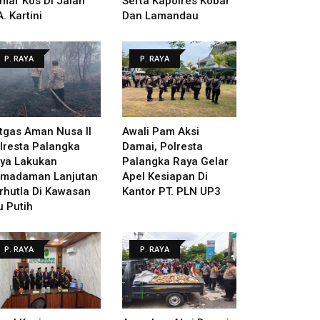
mar Kos Di Jalan
Serta Kapolres Kobar
A. Kartini
Dan Lamandau
P. RAYA
P. RAYA
tgas Aman Nusa II
Awali Pam Aksi
lresta Palangka
Damai, Polresta
ya Lakukan
Palangka Raya Gelar
madaman Lanjutan
Apel Kesiapan Di
rhutla Di Kawasan
Kantor PT. PLN UP3
u Putih
P. RAYA
P. RAYA