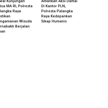
wal Kunjungan
Amankan Aksi Damai
tua MA RI, Polresta
Di Kantor PLN,
langka Raya
Polresta Palangka
stikan
Raya Kedepankan
ngamanan Wisuda
Sikap Humanis
rnabakti Berjalan
man