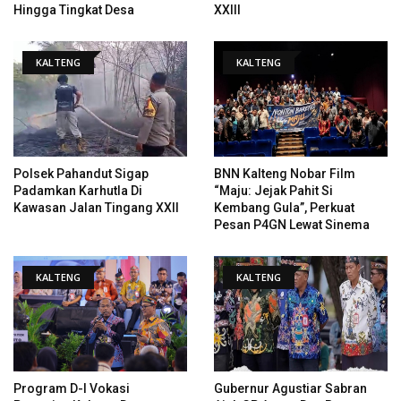
Hingga Tingkat Desa
XXIII
KALTENG
KALTENG
Polsek Pahandut Sigap
BNN Kalteng Nobar Film
Padamkan Karhutla Di
“Maju: Jejak Pahit Si
Kawasan Jalan Tingang XXII
Kembang Gula”, Perkuat
Pesan P4GN Lewat Sinema
KALTENG
KALTENG
Program D-I Vokasi
Gubernur Agustiar Sabran