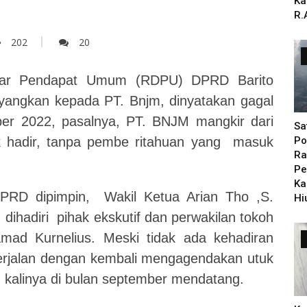
Ka
R.
202
20
ar Pendapat Umum (RDPU) DPRD Barito
ayangkan kepada PT. Bnjm, dinyatakan gagal
er 2022, pasalnya, PT. BNJM mangkir dari
Sa
k hadir, tanpa pembe ritahuan yang masuk
Po
Ra
Pe
Ka
DPRD dipimpin, Wakil Ketua Arian Tho ,S.
Hi
 dihadiri pihak ekskutif dan perwakilan tokoh
ad Kurnelius. Meski tidak ada kehadiran
erjalan dengan kembali mengagendakan utuk
kalinya di bulan september mendatang.