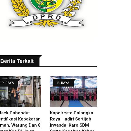
Berita Terkait
P. RAYA
P. RAYA
lsek Pahandut
Kapolresta Palangka
entifikasi Kebakaran
Raya Hadiri Sertijab
mah, Warung Dan 8
Irwasda, Karo SDM