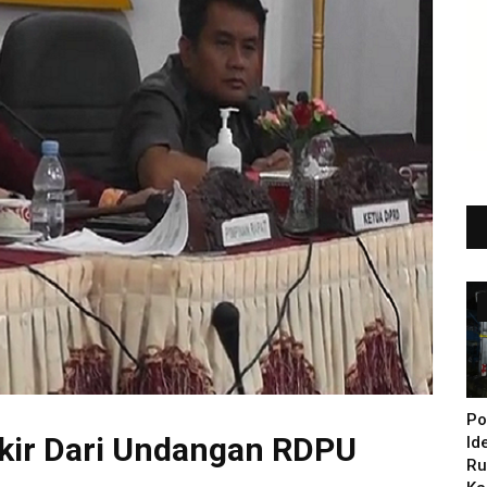
Po
kir Dari Undangan RDPU
Id
Ru