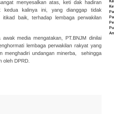
Ka
sangat menyesalkan atas, keti dak hadiran
Ke
 kedua kalinya ini, yang dianggap tidak
Pa
Pa
itikad baik, terhadap lembaga perwakilan
Pe
Pu
A
 awak media mengatakan, PT.BNJM dinilai
enghormati lembaga perwakilan rakyat yang
an menghadiri undangan minerba, sehingga
n oleh DPRD.