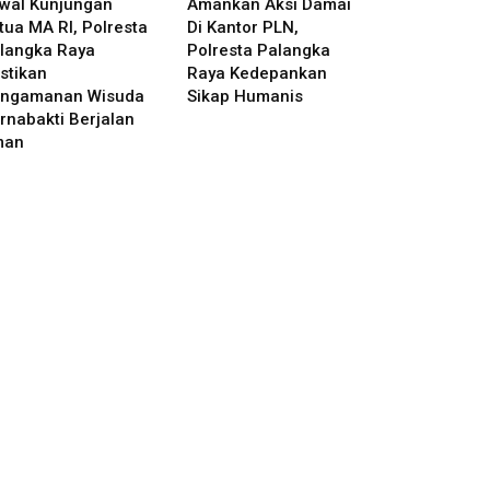
wal Kunjungan
Amankan Aksi Damai
tua MA RI, Polresta
Di Kantor PLN,
langka Raya
Polresta Palangka
stikan
Raya Kedepankan
ngamanan Wisuda
Sikap Humanis
rnabakti Berjalan
man