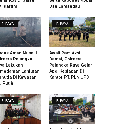
mar Kos Di Jalan
Serta Kapolres Kobar
A. Kartini
Dan Lamandau
P. RAYA
P. RAYA
tgas Aman Nusa II
Awali Pam Aksi
lresta Palangka
Damai, Polresta
ya Lakukan
Palangka Raya Gelar
madaman Lanjutan
Apel Kesiapan Di
rhutla Di Kawasan
Kantor PT. PLN UP3
u Putih
P. RAYA
P. RAYA