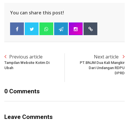
You can share this post!
Previous article
Next article
Tampilan Website Kotim Di
PT.BNJM Dua Kali Mangkir
Ubah
Dari Undangan RDPU
DPRD
0 Comments
Leave Comments