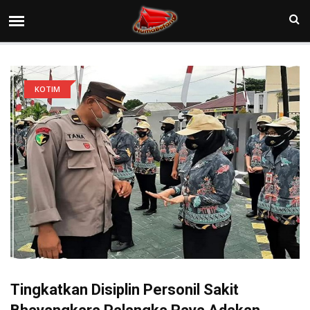
KOTIM
Tingkatkan Disiplin Personil Sakit