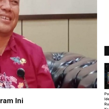
Po
ram Ini
Id
Ru