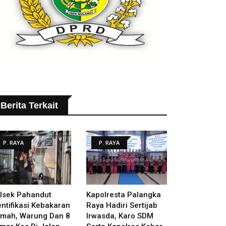
Berita Terkait
P. RAYA
P. RAYA
lsek Pahandut
Kapolresta Palangka
entifikasi Kebakaran
Raya Hadiri Sertijab
mah, Warung Dan 8
Irwasda, Karo SDM