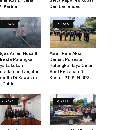
mar Kos Di Jalan
Serta Kapolres Kobar
A. Kartini
Dan Lamandau
P. RAYA
P. RAYA
tgas Aman Nusa II
Awali Pam Aksi
lresta Palangka
Damai, Polresta
ya Lakukan
Palangka Raya Gelar
madaman Lanjutan
Apel Kesiapan Di
rhutla Di Kawasan
Kantor PT. PLN UP3
u Putih
P. RAYA
P. RAYA