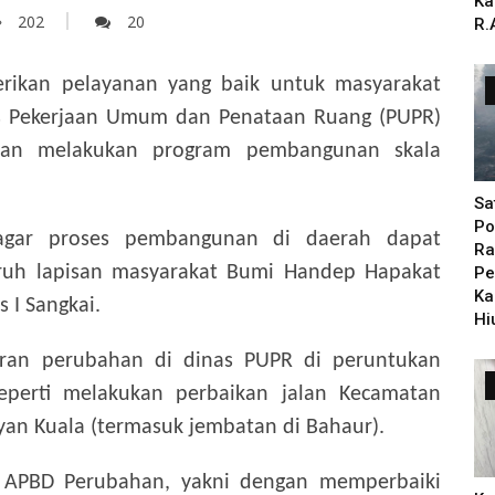
Ka
202
20
R.
rikan pelayanan yang baik untuk masyarakat
nas Pekerjaan Umum dan Penataan Ruang (PUPR)
akan melakukan program pembangunan skala
Sa
Po
 agar proses pembangunan di daerah dapat
Ra
uruh lapisan masyarakat Bumi Handep Hapakat
Pe
Ka
s I Sangkai.
Hi
garan perubahan di dinas PUPR di peruntukan
eperti melakukan perbaikan jalan Kecamatan
an Kuala (termasuk jembatan di Bahaur).
da APBD Perubahan, yakni dengan memperbaiki