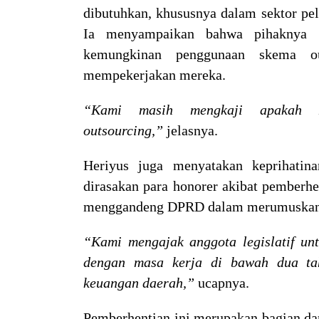
dibutuhkan, khususnya dalam sektor pel
Ia menyampaikan bahwa pihaknya se
kemungkinan penggunaan skema ou
mempekerjakan mereka.
“Kami masih mengkaji apakah m
outsourcing,”
jelasnya.
Heriyus juga menyatakan keprihatin
dirasakan para honorer akibat pemberh
menggandeng DPRD dalam merumuskan l
“Kami mengajak anggota legislatif un
dengan masa kerja di bawah dua tah
keuangan daerah,”
ucapnya.
Pemberhentian ini merupakan bagian da