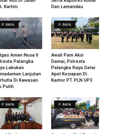
mar Kos Di Jalan
Serta Kapolres Kobar
A. Kartini
Dan Lamandau
P. RAYA
P. RAYA
tgas Aman Nusa II
Awali Pam Aksi
lresta Palangka
Damai, Polresta
ya Lakukan
Palangka Raya Gelar
madaman Lanjutan
Apel Kesiapan Di
rhutla Di Kawasan
Kantor PT. PLN UP3
u Putih
P. RAYA
P. RAYA