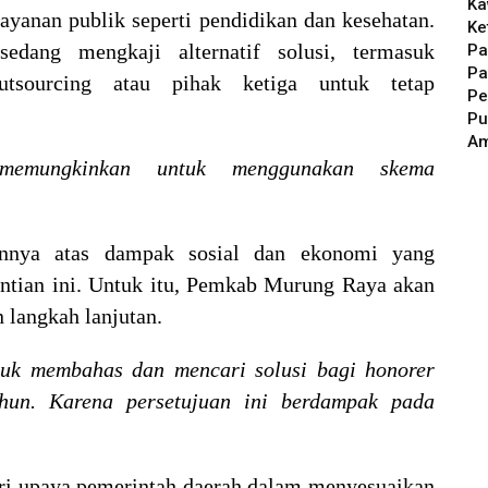
Ka
ayanan publik seperti pendidikan dan kesehatan.
Ke
dang mengkaji alternatif solusi, termasuk
Pa
Pa
tsourcing atau pihak ketiga untuk tetap
Pe
Pu
A
emungkinkan untuk menggunakan skema
annya atas dampak sosial dan ekonomi yang
entian ini. Untuk itu, Pemkab Murung Raya akan
angkah lanjutan.
tuk membahas dan mencari solusi bagi honorer
un. Karena persetujuan ini berdampak pada
ri upaya pemerintah daerah dalam menyesuaikan