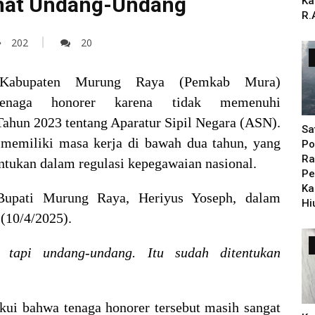
anat Undang-Undang
Ka
R.
202
20
 Kabupaten Murung Raya (Pemkab Mura)
enaga honorer karena tidak memenuhi
hun 2023 tentang Aparatur Sipil Negara (ASN).
Sa
i memiliki masa kerja di bawah dua tahun, yang
Po
Ra
tukan dalam regulasi kepegawaian nasional.
Pe
Ka
Bupati Murung Raya, Heriyus Yoseph, dalam
Hi
(10/4/2025).
tapi undang-undang. Itu sudah ditentukan
ui bahwa tenaga honorer tersebut masih sangat