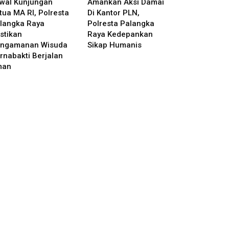
wal Kunjungan
Amankan Aksi Damai
tua MA RI, Polresta
Di Kantor PLN,
langka Raya
Polresta Palangka
stikan
Raya Kedepankan
ngamanan Wisuda
Sikap Humanis
rnabakti Berjalan
man