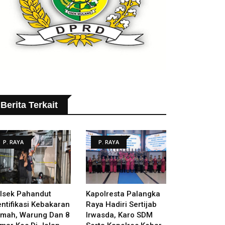
Berita Terkait
P. RAYA
P. RAYA
lsek Pahandut
Kapolresta Palangka
entifikasi Kebakaran
Raya Hadiri Sertijab
mah, Warung Dan 8
Irwasda, Karo SDM