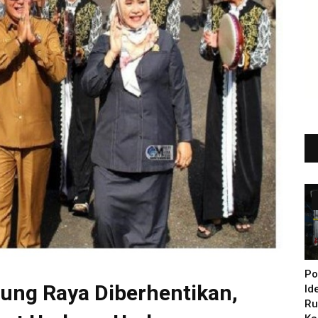
Po
ung Raya Diberhentikan,
Id
Ru