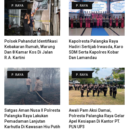
P. RAYA
P. RAYA
Polsek Pahandut Identifikasi
Kapolresta Palangka Raya
Kebakaran Rumah, Warung
Hadiri Sertijab Irwasda, Karo
Dan 8 Kamar Kos Di Jalan
SDM Serta Kapolres Kobar
R.A. Kartini
Dan Lamandau
P. RAYA
P. RAYA
Satgas Aman Nusa II Polresta
Awali Pam Aksi Damai,
Palangka Raya Lakukan
Polresta Palangka Raya Gelar
Pemadaman Lanjutan
Apel Kesiapan Di Kantor PT.
Karhutla Di Kawasan Hiu Putih
PLN UP3