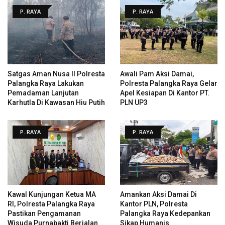
P. RAYA
P. RAYA
Satgas Aman Nusa II Polresta
Awali Pam Aksi Damai,
Palangka Raya Lakukan
Polresta Palangka Raya Gelar
Pemadaman Lanjutan
Apel Kesiapan Di Kantor PT.
Karhutla Di Kawasan Hiu Putih
PLN UP3
P. RAYA
P. RAYA
Kawal Kunjungan Ketua MA
Amankan Aksi Damai Di
RI, Polresta Palangka Raya
Kantor PLN, Polresta
Pastikan Pengamanan
Palangka Raya Kedepankan
Wisuda Purnabakti Berjalan
Sikap Humanis