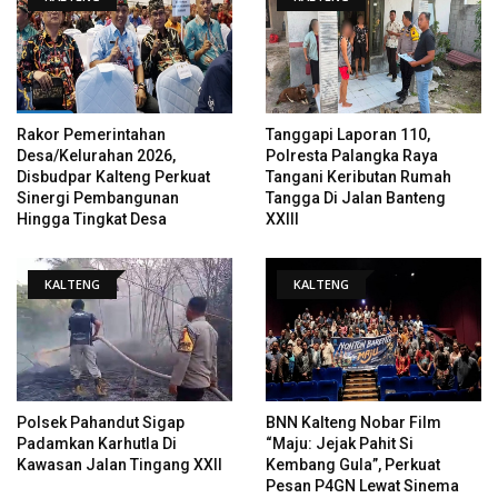
Rakor Pemerintahan
Tanggapi Laporan 110,
Desa/Kelurahan 2026,
Polresta Palangka Raya
Disbudpar Kalteng Perkuat
Tangani Keributan Rumah
Sinergi Pembangunan
Tangga Di Jalan Banteng
Hingga Tingkat Desa
XXIII
KALTENG
KALTENG
Polsek Pahandut Sigap
BNN Kalteng Nobar Film
Padamkan Karhutla Di
“Maju: Jejak Pahit Si
Kawasan Jalan Tingang XXII
Kembang Gula”, Perkuat
Pesan P4GN Lewat Sinema