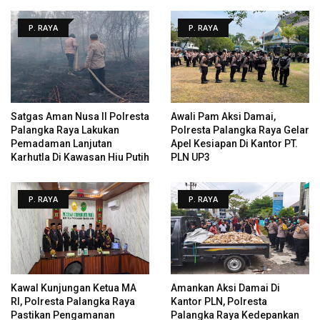
P. RAYA
P. RAYA
Satgas Aman Nusa II Polresta
Awali Pam Aksi Damai,
Palangka Raya Lakukan
Polresta Palangka Raya Gelar
Pemadaman Lanjutan
Apel Kesiapan Di Kantor PT.
Karhutla Di Kawasan Hiu Putih
PLN UP3
P. RAYA
P. RAYA
Kawal Kunjungan Ketua MA
Amankan Aksi Damai Di
RI, Polresta Palangka Raya
Kantor PLN, Polresta
Pastikan Pengamanan
Palangka Raya Kedepankan