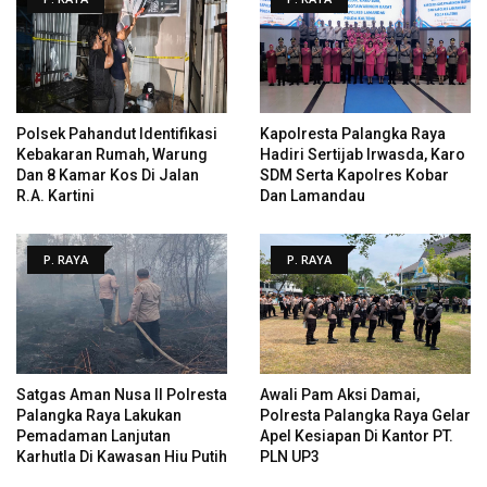
Polsek Pahandut Identifikasi
Kapolresta Palangka Raya
Kebakaran Rumah, Warung
Hadiri Sertijab Irwasda, Karo
Dan 8 Kamar Kos Di Jalan
SDM Serta Kapolres Kobar
R.A. Kartini
Dan Lamandau
P. RAYA
P. RAYA
Satgas Aman Nusa II Polresta
Awali Pam Aksi Damai,
Palangka Raya Lakukan
Polresta Palangka Raya Gelar
Pemadaman Lanjutan
Apel Kesiapan Di Kantor PT.
Karhutla Di Kawasan Hiu Putih
PLN UP3