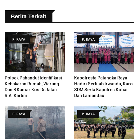
Berita Terkait
P. RAYA
P. RAYA
Polsek Pahandut Identifikasi
Kapolresta Palangka Raya
Kebakaran Rumah, Warung
Hadiri Sertijab Irwasda, Karo
Dan 8 Kamar Kos Di Jalan
SDM Serta Kapolres Kobar
R.A. Kartini
Dan Lamandau
P. RAYA
P. RAYA