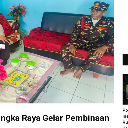
Po
angka Raya Gelar Pembinaan
Id
Ru