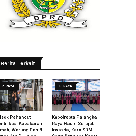
Berita Terkait
P. RAYA
P. RAYA
lsek Pahandut
Kapolresta Palangka
entifikasi Kebakaran
Raya Hadiri Sertijab
mah, Warung Dan 8
Irwasda, Karo SDM