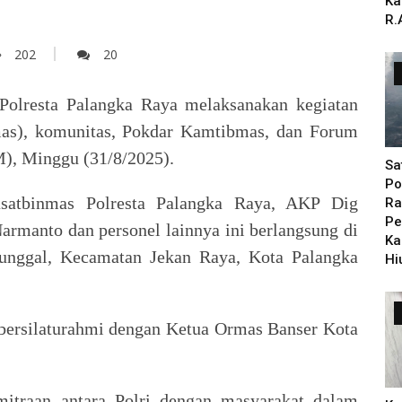
Ka
R.
202
20
olresta Palangka Raya melaksanakan kegiatan
mas), komunitas, Pokdar Kamtibmas, dan Forum
), Minggu (31/8/2025).
Sa
Po
satbinmas Polresta Palangka Raya, AKP Dig
Ra
Pe
rmanto dan personel lainnya ini berlangsung di
Ka
Tunggal, Kecamatan Jekan Raya, Kota Palangka
Hi
bersilaturahmi dengan Ketua Ormas Banser Kota
itraan antara Polri dengan masyarakat dalam