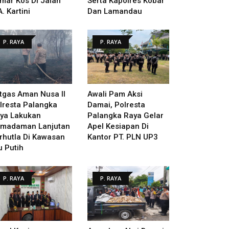
mar Kos Di Jalan
Serta Kapolres Kobar
A. Kartini
Dan Lamandau
P. RAYA
P. RAYA
tgas Aman Nusa II
Awali Pam Aksi
lresta Palangka
Damai, Polresta
ya Lakukan
Palangka Raya Gelar
madaman Lanjutan
Apel Kesiapan Di
rhutla Di Kawasan
Kantor PT. PLN UP3
u Putih
P. RAYA
P. RAYA