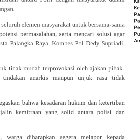
Ka
Ke
ungan.
Pa
Pa
 seluruh elemen masyarakat untuk bersama-sama
Pe
potensi permasalahan, serta mencari solusi agar
Pu
A
resta Palangka Raya, Kombes Pol Dedy Supriadi,
tuk tidak mudah terprovokasi oleh ajakan pihak-
 tindakan anarkis maupun unjuk rasa tidak
egaskan bahwa kesadaran hukum dan ketertiban
jalin kemitraan yang solid antara polisi dan
s, warga diharapkan segera melapor kepada