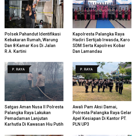
Polsek Pahandut Identifikasi
Kapolresta Palangka Raya
Kebakaran Rumah, Warung
Hadiri Sertijab Irwasda, Karo
Dan 8 Kamar Kos Di Jalan
SDM Serta Kapolres Kobar
R.A. Kartini
Dan Lamandau
P. RAYA
P. RAYA
Satgas Aman Nusa II Polresta
Awali Pam Aksi Damai,
Palangka Raya Lakukan
Polresta Palangka Raya Gelar
Pemadaman Lanjutan
Apel Kesiapan Di Kantor PT.
Karhutla Di Kawasan Hiu Putih
PLN UP3