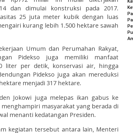
Ka
4 dan dimulai konstruksi pada 2017.
Ke
Pa
asitas 25 juta meter kubik dengan luas
Pa
engairi kurang lebih 1.500 hektare sawah
Pe
Pu
A
Pekerjaan Umum dan Perumahan Rakyat,
ungan Pidekso juga memiliki manfaat
liter per detik, konservasi air, hingga
n Bendungan Pidekso juga akan mereduksi
 hektare menjadi 317 hektare.
iden Jokowi juga melepas ikan gabus ke
a menghampiri masyarakat yang berada di
wal menanti kedatangan Presiden.
 kegiatan tersebut antara lain, Menteri