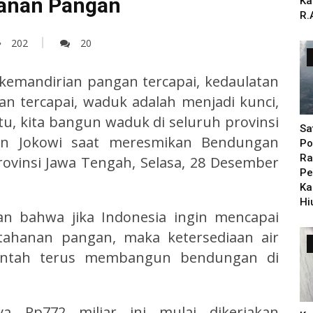
hanan Pangan
Ka
R.
202
20
n kemandirian pangan tercapai, kedaulatan
n tercapai, waduk adalah menjadi kunci,
tu, kita bangun waduk di seluruh provinsi
Sa
iden Jokowi saat meresmikan Bendungan
Po
Ra
rovinsi Jawa Tengah, Selasa, 28 Desember
Pe
Ka
Hi
n bahwa jika Indonesia ingin mencapai
etahanan pangan, maka ketersediaan air
rintah terus membangun bendungan di
 Rp772 miliar ini mulai dikerjakan