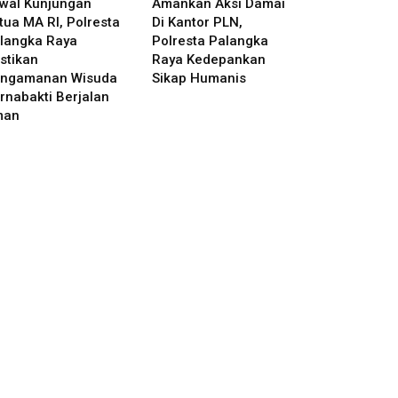
wal Kunjungan
Amankan Aksi Damai
tua MA RI, Polresta
Di Kantor PLN,
langka Raya
Polresta Palangka
stikan
Raya Kedepankan
ngamanan Wisuda
Sikap Humanis
rnabakti Berjalan
man