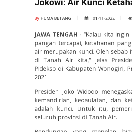
Jokowi: Air Kunci Keta
By
HUMA BETANG
01-11-2022
JAWA TENGAH -
“Kalau kita ingi
pangan tercapai, ketahanan panga
air merupakan kunci. Oleh sebab i
di Tanah Air kita,” jelas Pres
Pidekso di Kabupaten Wonogiri, P
2021.
Presiden Joko Widodo menegaska
kemandirian, kedaulatan, dan k
adalah kunci. Untuk itu, peme
seluruh provinsi di Tanah Air.
Bendungan yang menelan biaya