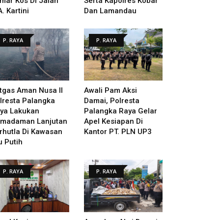
mar Kos Di Jalan
Serta Kapolres Kobar
A. Kartini
Dan Lamandau
P. RAYA
P. RAYA
tgas Aman Nusa II
Awali Pam Aksi
lresta Palangka
Damai, Polresta
ya Lakukan
Palangka Raya Gelar
madaman Lanjutan
Apel Kesiapan Di
rhutla Di Kawasan
Kantor PT. PLN UP3
u Putih
P. RAYA
P. RAYA