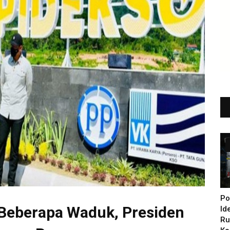
Po
Beberapa Waduk, Presiden
Id
Ru