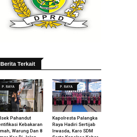
Berita Terkait
P. RAYA
P. RAYA
lsek Pahandut
Kapolresta Palangka
entifikasi Kebakaran
Raya Hadiri Sertijab
mah, Warung Dan 8
Irwasda, Karo SDM