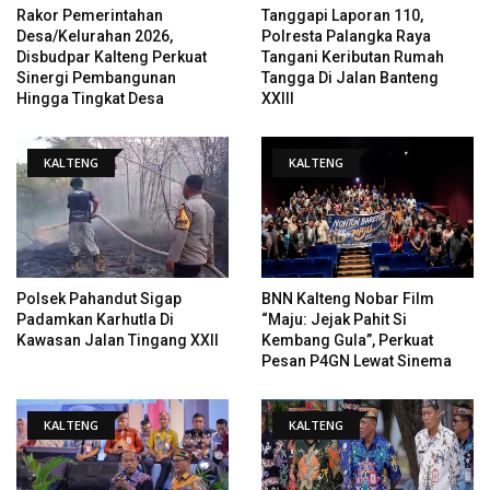
Rakor Pemerintahan
Tanggapi Laporan 110,
Desa/Kelurahan 2026,
Polresta Palangka Raya
Disbudpar Kalteng Perkuat
Tangani Keributan Rumah
Sinergi Pembangunan
Tangga Di Jalan Banteng
Hingga Tingkat Desa
XXIII
KALTENG
KALTENG
Polsek Pahandut Sigap
BNN Kalteng Nobar Film
Padamkan Karhutla Di
“Maju: Jejak Pahit Si
Kawasan Jalan Tingang XXII
Kembang Gula”, Perkuat
Pesan P4GN Lewat Sinema
KALTENG
KALTENG