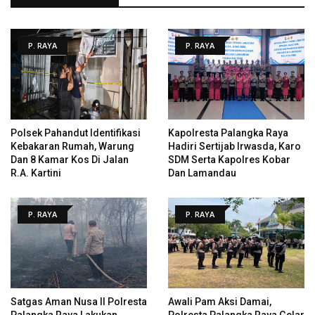
P. RAYA
P. RAYA
Polsek Pahandut Identifikasi
Kapolresta Palangka Raya
Kebakaran Rumah, Warung
Hadiri Sertijab Irwasda, Karo
Dan 8 Kamar Kos Di Jalan
SDM Serta Kapolres Kobar
R.A. Kartini
Dan Lamandau
P. RAYA
P. RAYA
Satgas Aman Nusa II Polresta
Awali Pam Aksi Damai,
Palangka Raya Lakukan
Polresta Palangka Raya Gelar