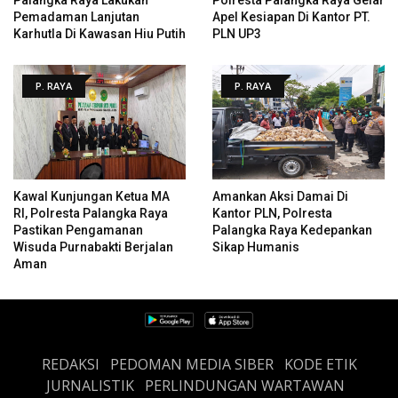
Pemadaman Lanjutan
Apel Kesiapan Di Kantor PT.
Karhutla Di Kawasan Hiu Putih
PLN UP3
P. RAYA
P. RAYA
Kawal Kunjungan Ketua MA
Amankan Aksi Damai Di
RI, Polresta Palangka Raya
Kantor PLN, Polresta
Pastikan Pengamanan
Palangka Raya Kedepankan
Wisuda Purnabakti Berjalan
Sikap Humanis
Aman
REDAKSI
PEDOMAN MEDIA SIBER
KODE ETIK
JURNALISTIK
PERLINDUNGAN WARTAWAN